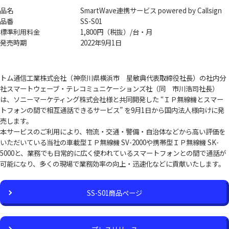
品名
SmartWave連携サービス powered by Callsign
品番
SS-S01
標準利用料金
1,800円（税抜）/台・月
発売時期
2022年9月1日
トム通信工業株式会社（神奈川県横浜市 星敏典代表取締役社長）の社内分
社スマートウェーブ・テレコミュニケーションズ社（同 市川浩司社長）
は、ソニーマーケティング株式会社様と共同開発した “ＩＰ無線機とスマー
トフォンの間で相互通話できるサービス” を9月1日から国内法人様向けに発
売します。
本サービスのご利用により、物流・交通・警備・自治体などから高い評価を
いただいている当社の車載型ＩＰ無線機 SV-2000や携帯型ＩＰ無線機 SK-
5000と、業務でも日常的に広く使われているスマートフォンとの間で通話が
可能になり、多くの現場で業務効率の向上・迅速化などに貢献いたします。
SS-S01商品ページ
プレスリリース