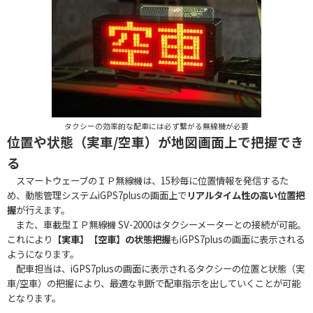
タクシーの効率的な配車には必ず繋がる無線機が必要
位置や状態（実車/空車）が地図画面上で把握でき
る
スマートウェーブのＩＰ無線機は、15秒毎に位置情報を発信するた
め、動態管理システムiGPS7plusの画面上で
リアルタイム性の高い位置把
握
が行えます。
また、車載型ＩＰ無線機 SV-2000はタクシーメーターとの接続が可能。
これにより
【実車】【空車】の状態把握
もiGPS7plusの画面に表示される
ようになります。
配車担当は、iGPS7plusの画面に表示されるタクシーの位置と状態（実
車/空車）の把握により、最適な判断で配車指示を出していくことが可能
となります。