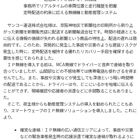
事務所でリアルタイムの車両位置と走行履歴を把握
定時配送の約束に応える無線機と動態管理システム
サンコー運送株式会社様は、京阪神地区で新聞社の印刷所から刷り上
がった新聞を新聞販売店に配送する新聞輸送会社です。時間の経過ととも
に伝える情報の価値が失われる新聞という商品の特性上、配送の遅れは致
命的です。このため、突発的に発生した事故や災害のような遅延リスクが
発生した時に、定時配送を維持する優れたリカバリー手段を確保する必
要性を感じておられました。
ＩＰ無線を導入する前は、MCA無線でドライバーと音声で連絡を取り
合っていましたが、山間部などの不感地帯では携帯電話も使わざるを得ま
せんでした。 また、事故や災害などが発生しても深夜という暗い時間帯
の配送であることから、ドライバーは今、どこにいるかを咄嗟に伝える
ことができず、現場確認や応援者の派遣などに手間取ることもありまし
た。
そこで、荷主様からも動態管理システムの導入を勧められたこともあ
り、スマートウェーブのＩＰ無線ソリューションを導入しました。これに
より、
確実な連絡：ＩＰ無線の広い通信エリアによって、事故や災害
などの緊急事態発生時の応援派遣で確実な連絡が取れるように