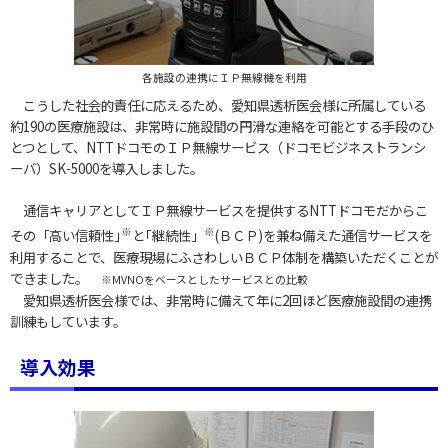
各施設の連携にＩＰ無線機を利用
こうした社会的責任に応えるため、愛知県透析医会様に所属している
約190の医療施設は、非常時に施設間の円滑な連絡を可能とする手段のひ
とつとして、NTTドコモのＩＰ無線サービス（ドコモビジネストランシ
ーバ）SK-5000を導入しました。
通信キャリアとしてＩＰ無線サービスを提供するNTTドコモだからこ
※
※
その「高い信頼性｣
と｢継続性」
(ＢＣＰ)を兼ね備えた通信サービスを
利用することで、医療現場にふさわしいＢＣＰ体制を構築いただくことが
できました。
※MVNOをベースとしたサービスとの比較
愛知県透析医会様では、非常時に備えて年に2回ほど医療施設間の連携
訓練もしています。
導入効果