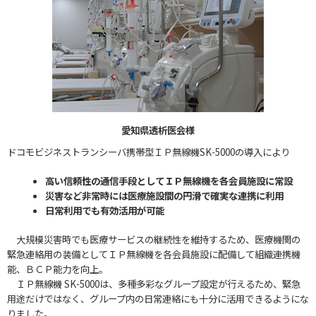
愛知県透析医会様
ドコモビジネストランシーバ携帯型ＩＰ無線機SK-5000の導入により
高い信頼性の通信手段としてＩＰ無線機を各会員施設に常設
災害など非常時には医療施設間の円滑で確実な連携に利用
日常利用でも有効活用が可能
大規模災害時でも医療サービスの継続性を維持するため、医療機関の
緊急連絡用の装備としてＩＰ無線機を各会員施設に配備して組織連携機
能、ＢＣＰ能力を向上。
ＩＰ無線機 SK-5000は、多種多彩なグループ設定が行えるため、緊急
用途だけではなく、グループ内の日常連絡にも十分に活用できるようにな
りました。