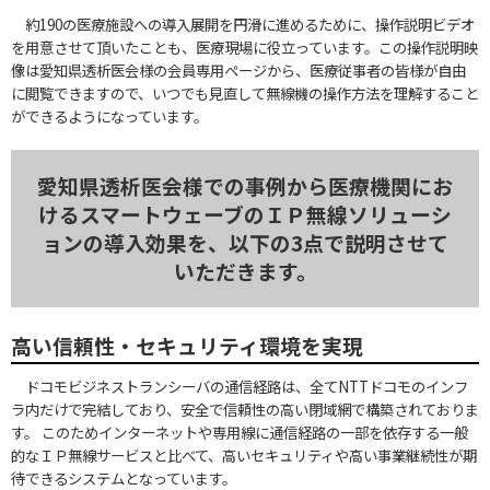
約190の医療施設への導入展開を円滑に進めるために、操作説明ビデオ
を用意させて頂いたことも、医療現場に役立っています。この操作説明映
像は愛知県透析医会様の会員専用ページから、医療従事者の皆様が自由
に閲覧できますので、いつでも見直して無線機の操作方法を理解すること
ができるようになっています。
愛知県透析医会様での事例から医療機関にお
けるスマートウェーブの
ＩＰ無線ソリューシ
ョンの導入効果を、以下の3点で説明させて
いただきます。
高い信頼性・セキュリティ環境を実現
ドコモビジネストランシーバの通信経路は、全てNTTドコモのインフ
ラ内だけで完結しており、安全で信頼性の高い閉域網で構築されておりま
す。 このためインターネットや専用線に通信経路の一部を依存する一般
的なＩＰ無線サービスと比べて、高いセキュリティや高い事業継続性が期
待できるシステムとなっています。