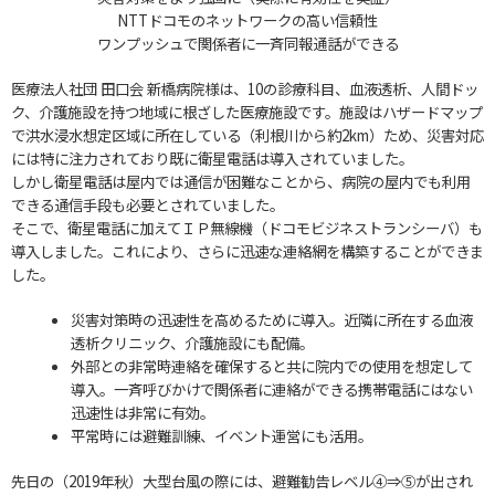
NTTドコモのネットワークの高い信頼性
ワンプッシュで関係者に一斉同報通話ができる
医療法人社団 田口会 新橋病院様は、10の診療科目、血液透析、人間ドッ
ク、介護施設を持つ地域に根ざした医療施設です。施設はハザードマップ
で洪水浸水想定区域に所在している（利根川から約2km）ため、災害対応
には特に注力されており既に衛星電話は導入されていました。
しかし衛星電話は屋内では通信が困難なことから、病院の屋内でも利用
できる通信手段も必要とされていました。
そこで、衛星電話に加えてＩＰ無線機（ドコモビジネストランシーバ）も
導入しました。これにより、さらに迅速な連絡網を構築することができま
した。
災害対策時の迅速性を高めるために導入。近隣に所在する血液
透析クリニック、介護施設にも配備。
外部との非常時連絡を確保すると共に院内での使用を想定して
導入。一斉呼びかけで関係者に連絡ができる携帯電話にはない
迅速性は非常に有効。
平常時には避難訓練、イベント運営にも活用。
先日の（2019年秋）大型台風の際には、避難勧告レベル④⇒⑤が出され